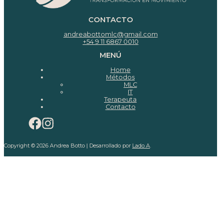
CONTACTO
andreabottomlc@gmail.com
+54 9 11 6867 0010
MENÚ
Home
Métodos
MLC
IT
Terapeuta
Contacto
Copyright © 2026 Andrea Botto | Desarrollado por
Lado A
.